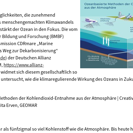
glichkeiten, die zunehmend
es menschengemachten Klimawandels
stärkt der Ozean in den Fokus. Die vom
r Bildung und Forschung (BMBF)
smission CDRmare „Marine
ls Weg zur Dekarbonisierung“
.de
) der Deutschen Allianz
M,
https://www.allianz-
) widmet sich diesem gesellschaftlich so
untersucht, wie die klimaregulierende Wirkung des Ozeans in Zuku
 Methoden der Kohlendioxid-Entnahme aus der Atmosphäre | Creat
Rita Erven, GEOMAR
 als fünfzigmal so viel Kohlenstoff wie die Atmosphäre. Bis heute h