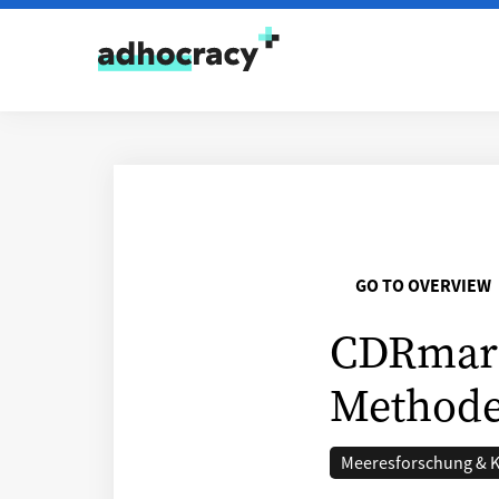
Skip to content
GO TO OVERVIEW
CDRmare
Methode
Meeresforschung & 