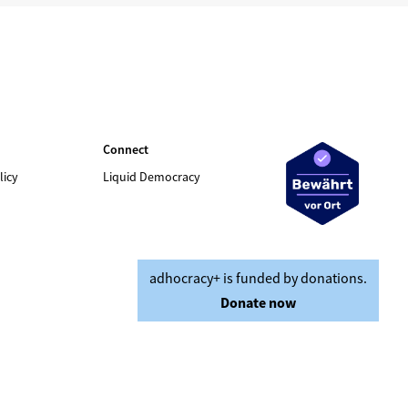
Connect
licy
Liquid Democracy
adhocracy+ is funded by donations.
Donate now