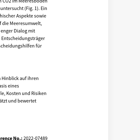
von CO2 im Meeresboden
ntersucht (Fig. 1). Ein
hischer Aspekte sowie
f die Meeresumwelt,
 enger Dialog mit
he Entscheidungsträger
scheidungshilfen für
Hinblick auf ihren
sis eines
le, Kosten und Risiken
ätzt und bewertet
rence No.:
2022-07489