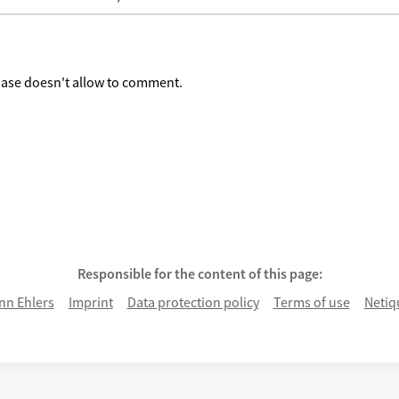
ke
hase doesn't allow to comment.
Responsible for the content of this page:
n Ehlers
Imprint
Data protection policy
Terms of use
Netiq