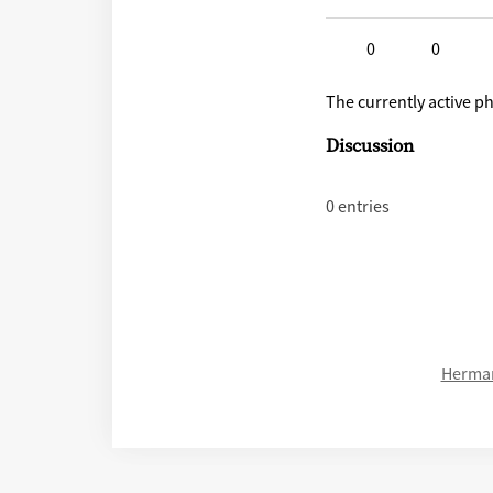
0
0
Click to like
Click to disli
The currently active p
Discussion
0 entries
Herman