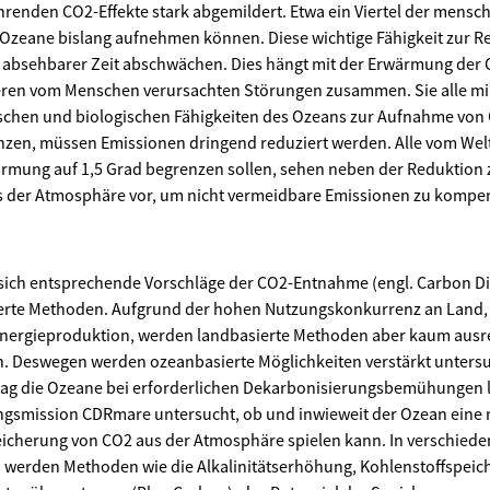
enden CO2-Effekte stark abgemildert. Etwa ein Viertel der mensc
Ozeane bislang aufnehmen können. Diese wichtige Fähigkeit zur Re
n absehbarer Zeit abschwächen. Dies hängt mit der Erwärmung der 
ren vom Menschen verursachten Störungen zusammen. Sie alle mi
schen und biologischen Fähigkeiten des Ozeans zur Aufnahme von
zen, müssen Emissionen dringend reduziert werden. Alle vom Welt
rmung auf 1,5 Grad begrenzen sollen, sehen neben der Reduktion z
 der Atmosphäre vor, um nicht vermeidbare Emissionen zu kompen
 sich entsprechende Vorschläge der CO2-Entnahme (engl. Carbon D
ierte Methoden. Aufgrund der hohen Nutzungskonkurrenz an Land, 
nergieproduktion, werden landbasierte Methoden aber kaum ausre
en. Deswegen werden ozeanbasierte Möglichkeiten verstärkt unters
rag die Ozeane bei erforderlichen Dekarbonisierungsbemühungen le
ngsmission CDRmare untersucht, ob und inwieweit der Ozean eine n
icherung von CO2 aus der Atmosphäre spielen kann. In verschied
werden Methoden wie die Alkalinitätserhöhung, Kohlenstoffspeic