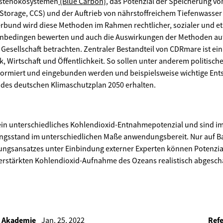
üstenökosystemen
(Blue Carbon)
, das Potenzial der Speicherung 
Storage, CCS) und der Auftrieb von nährstoffreichem Tiefenwasser u
rbund wird diese Methoden im Rahmen rechtlicher, sozialer und et
enbedingen bewerten und auch die Auswirkungen der Methoden au
Gesellschaft betrachten. Zentraler Bestandteil von CDRmare ist ein
ik, Wirtschaft und Öffentlichkeit. So sollen unter anderem politisc
nformiert und eingebunden werden und beispielsweise wichtige Ent
 des deutschen Klimaschutzplan 2050 erhalten.
in unterschiedliches Kohlendioxid-Entnahmepotenzial und sind im 
ngsstand im unterschiedlichen Maße anwendungsbereit. Nur auf Ba
ungsansatzes unter Einbindung externer Experten können Potenzia
rstärkten Kohlendioxid-Aufnahme des Ozeans realistisch abgesch
s Akademie
Jan. 25, 2022
Refe