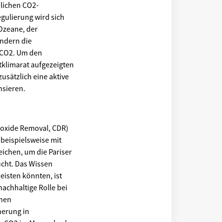
hlichen CO2-
gulierung wird sich
Ozeane, der
ndern die
 CO2. Um den
klimarat aufgezeigten
usätzlich eine aktive
sieren.
ioxide Removal, CDR)
beispielsweise mit
ichen, um die Pariser
ucht. Das Wissen
isten könnten, ist
achhaltige Rolle bei
enen
herung in