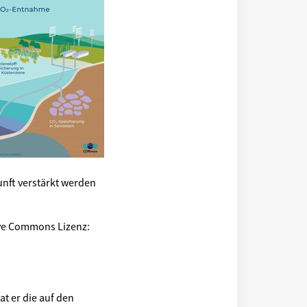
nft verstärkt werden
ive Commons Lizenz:
at er die auf den