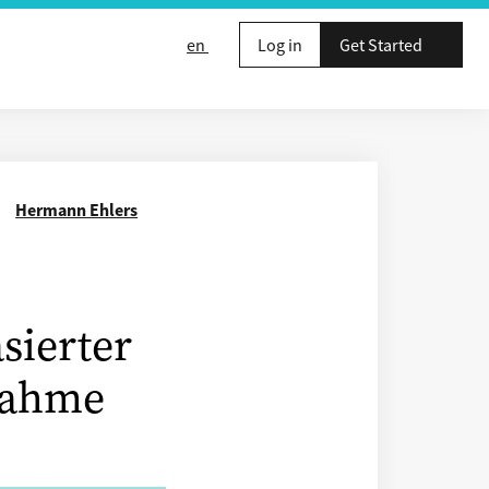
en
Log in
Get Started
Hermann Ehlers
sierter
nahme